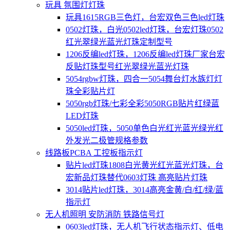
玩具 氛围灯灯珠
玩具1615RGB三色灯，台宏双色三色led灯珠
0502灯珠，白光0502led灯珠，台宏灯珠0502
红光翠绿光蓝光灯珠定制型号
1206反编led灯珠，1206反编led灯珠厂家台宏
反贴灯珠型号红光翠绿光蓝光灯珠
5054rgbw灯珠，四合一5054舞台灯水族灯灯
珠全彩贴片灯
5050rgb灯珠/七彩全彩5050RGB贴片红绿蓝
LED灯珠
5050led灯珠，5050单色白光红光蓝光绿光红
外发光二极管规格参数
线路板PCBA 工控板指示灯
贴片led灯珠1808白光黄光红光蓝光灯珠，台
宏新品灯珠替代0603灯珠 高亮贴片灯珠
3014贴片led灯珠，3014高亮金黄/白/红/绿/蓝
指示灯
无人机照明 安防消防 铁路信号灯
0603led灯珠，无人机飞行状态指示灯、低电