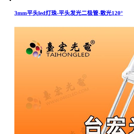
3mm平头led灯珠-平头发光二极管-散光120°