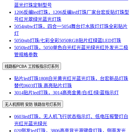
蓝光灯珠定制型号
1206反编led灯珠，1206反编led灯珠厂家台宏反贴灯珠型
号红光翠绿光蓝光灯珠
5054rgbw灯珠，四合一5054舞台灯水族灯灯珠全彩贴片
灯
5050rgb灯珠/七彩全彩5050RGB贴片红绿蓝LED灯珠
5050led灯珠，5050单色白光红光蓝光绿光红外发光二极
管规格参数
线路板PCBA 工控板指示灯系列
贴片led灯珠1808白光黄光红光蓝光灯珠，台宏新品灯珠
替代0603灯珠 高亮贴片灯珠
3014贴片led灯珠，3014高亮金黄/白/红/绿/蓝指示灯
无人机照明 安防 铁路信号灯系列
0603led灯珠，无人机飞行状态指示灯、低电压报警灯白
光红光蓝光绿光
020侧发led灯珠，3806高亮背光源键盘灯珠，侧面发光