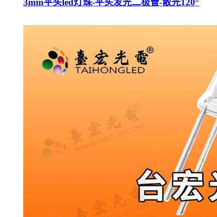
3mm平头led灯珠-平头发光二极管-散光120°