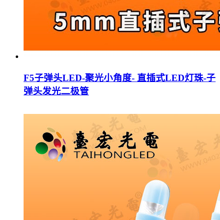
F5子弹头LED-聚光小角度- 直插式LED灯珠-子
弹头发光二极管