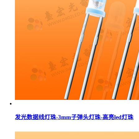
发光数据线灯珠-3mm子弹头灯珠-高亮led灯珠