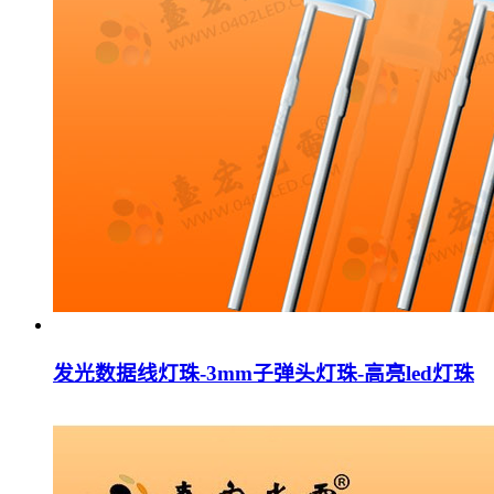
发光数据线灯珠-3mm子弹头灯珠-高亮led灯珠