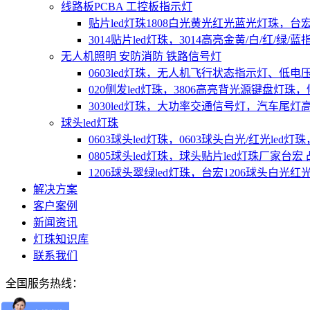
线路板PCBA 工控板指示灯
贴片led灯珠1808白光黄光红光蓝光灯珠，台
3014贴片led灯珠，3014高亮金黄/白/红/绿/
无人机照明 安防消防 铁路信号灯
0603led灯珠，无人机飞行状态指示灯、低
020侧发led灯珠，3806高亮背光源键盘灯
3030led灯珠，大功率交通信号灯，汽车尾灯
球头led灯珠
0603球头led灯珠，0603球头白光/红光le
0805球头led灯珠，球头贴片led灯珠厂家台
1206球头翠绿led灯珠，台宏1206球头白
解决方案
客户案例
新闻资讯
灯珠知识库
联系我们
全国服务热线：
400-689-8189