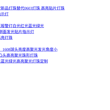
宏新品灯珠替代0603灯珠 高亮贴片灯珠
蓝指示灯
电压报警灯白光红光蓝光绿光
珠，侧面发光贴片指示灯
高亮灯珠
d灯珠，1608球头亮度高聚光发光角度小
宏 凸头高亮聚光珠形灯珠
光红光蓝光绿光高亮聚光灯珠定制