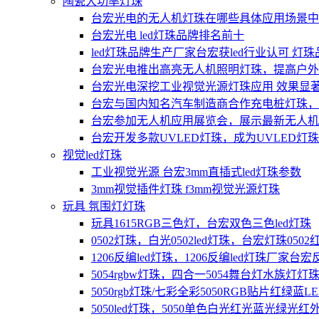
陶瓷大功率灯珠
台宏光电的无人机灯珠在哪些具体应用场景中
台宏光电 led灯珠品牌排名前十
led灯珠品牌生产厂家台宏获led行业认可 灯
台宏光电推出高亮无人机照明灯珠，提高户外
台宏光电深挖工业视觉光源灯珠应用 效果显
台宏与国内知名汽车制造商合作充电桩灯珠，
台宏参加无人机应用展览会，展示最新无人机
台宏开发多款UVLED灯珠，成为UVLED灯
视觉led灯珠
工业视觉光源 台宏3mm直插式led灯珠参数
3mm视觉插件灯珠 f3mm视觉光源灯珠
玩具 氛围灯灯珠
玩具1615RGB三色灯，台宏双色三色led灯珠
0502灯珠，白光0502led灯珠，台宏灯珠0
1206反编led灯珠，1206反编led灯珠厂
5054rgbw灯珠，四合一5054舞台灯水族灯
5050rgb灯珠/七彩全彩5050RGB贴片红绿蓝L
5050led灯珠，5050单色白光红光蓝光绿