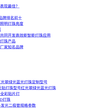
表现最佳？
珠品牌排名前十
照明灯珠亮度
著
共同开发高效能智能灯珠应用
灯珠产品
珠厂家知名品牌
502红光翠绿光蓝光灯珠定制型号
家台宏反贴灯珠型号红光翠绿光蓝光灯珠
灯珠全彩贴片灯
ED灯珠
光红外发光二极管规格参数