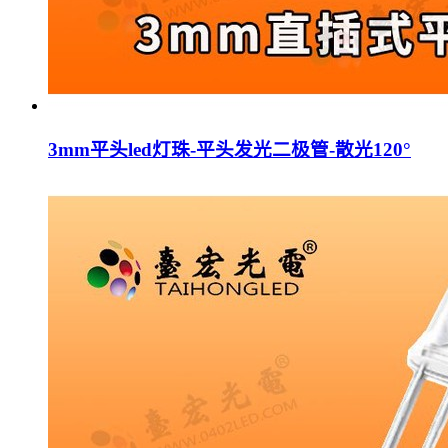
3mm平头led灯珠-平头发光二极管-散光120°