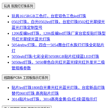
玩具 氛围灯灯珠系列
玩具1615RGB三色灯，台宏双色三色led灯珠
0502灯珠，白光0502led灯珠，台宏灯珠0502红光翠绿光
蓝光灯珠定制型号
1206反编led灯珠，1206反编led灯珠厂家台宏反贴灯珠型
号红光翠绿光蓝光灯珠
5054rgbw灯珠，四合一5054舞台灯水族灯灯珠全彩贴片
灯
5050rgb灯珠/七彩全彩5050RGB贴片红绿蓝LED灯珠
5050led灯珠，5050单色白光红光蓝光绿光红外发光二极
管规格参数
线路板PCBA 工控板指示灯系列
贴片led灯珠1808白光黄光红光蓝光灯珠，台宏新品灯珠
替代0603灯珠 高亮贴片灯珠
3014贴片led灯珠，3014高亮金黄/白/红/绿/蓝指示灯