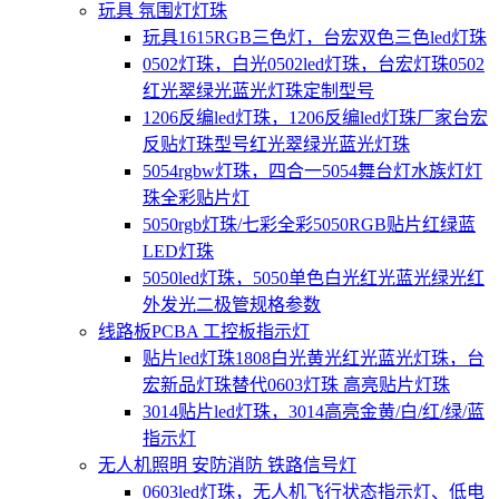
玩具 氛围灯灯珠
玩具1615RGB三色灯，台宏双色三色led灯珠
0502灯珠，白光0502led灯珠，台宏灯珠0502
红光翠绿光蓝光灯珠定制型号
1206反编led灯珠，1206反编led灯珠厂家台宏
反贴灯珠型号红光翠绿光蓝光灯珠
5054rgbw灯珠，四合一5054舞台灯水族灯灯
珠全彩贴片灯
5050rgb灯珠/七彩全彩5050RGB贴片红绿蓝
LED灯珠
5050led灯珠，5050单色白光红光蓝光绿光红
外发光二极管规格参数
线路板PCBA 工控板指示灯
贴片led灯珠1808白光黄光红光蓝光灯珠，台
宏新品灯珠替代0603灯珠 高亮贴片灯珠
3014贴片led灯珠，3014高亮金黄/白/红/绿/蓝
指示灯
无人机照明 安防消防 铁路信号灯
0603led灯珠，无人机飞行状态指示灯、低电