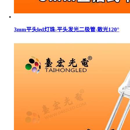
3mm平头led灯珠-平头发光二极管-散光120°