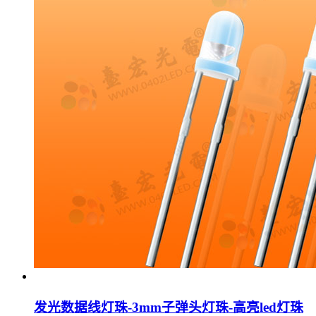
发光数据线灯珠-3mm子弹头灯珠-高亮led灯珠