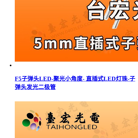
F5子弹头LED-聚光小角度- 直插式LED灯珠-子
弹头发光二极管