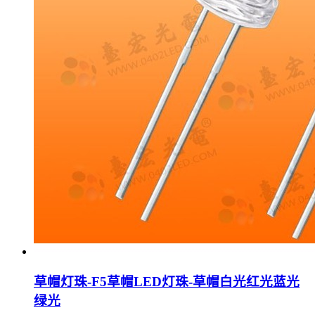
草帽灯珠-F5草帽LED灯珠-草帽白光红光蓝光
绿光