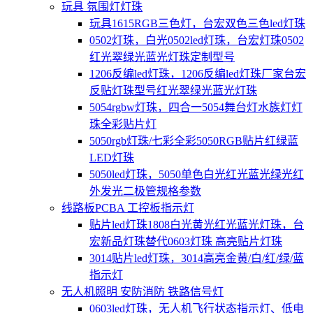
玩具 氛围灯灯珠
玩具1615RGB三色灯，台宏双色三色led灯珠
0502灯珠，白光0502led灯珠，台宏灯珠0502
红光翠绿光蓝光灯珠定制型号
1206反编led灯珠，1206反编led灯珠厂家台宏
反贴灯珠型号红光翠绿光蓝光灯珠
5054rgbw灯珠，四合一5054舞台灯水族灯灯
珠全彩贴片灯
5050rgb灯珠/七彩全彩5050RGB贴片红绿蓝
LED灯珠
5050led灯珠，5050单色白光红光蓝光绿光红
外发光二极管规格参数
线路板PCBA 工控板指示灯
贴片led灯珠1808白光黄光红光蓝光灯珠，台
宏新品灯珠替代0603灯珠 高亮贴片灯珠
3014贴片led灯珠，3014高亮金黄/白/红/绿/蓝
指示灯
无人机照明 安防消防 铁路信号灯
0603led灯珠，无人机飞行状态指示灯、低电