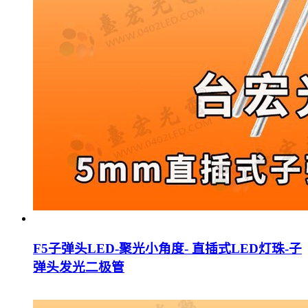
F5子弹头LED-聚光小角度- 直插式LED灯珠-子
弹头发光二极管