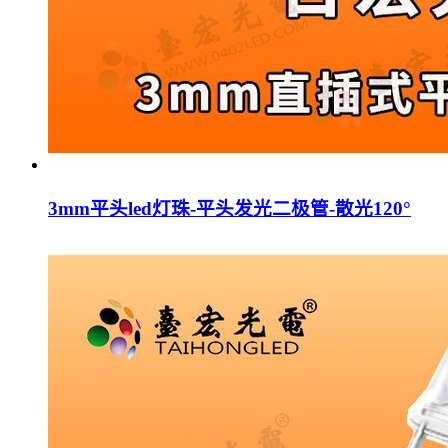
3mm平头led灯珠-平头发光二极管-散光120°