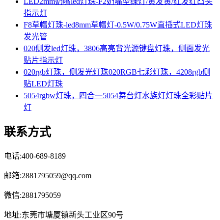
LED2mm奶嘴led灯珠-F2奶嘴型绿灯/黄发黄/红发红凸头
指示灯
F8草帽灯珠-led8mm草帽灯-0.5W/0.75W直插式LED灯珠
发光管
020侧发led灯珠，3806高亮背光源键盘灯珠，侧面发光
贴片指示灯
020rgb灯珠，侧发光灯珠020RGB七彩灯珠，4208rgb侧
贴LED灯珠
5054rgbw灯珠，四合一5054舞台灯水族灯灯珠全彩贴片
灯
联系方式
电话:400-689-8189
邮箱:2881795059@qq.com
微信:2881795059
地址:东莞市塘厦镇新头工业区90号