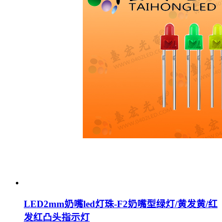
LED2mm奶嘴led灯珠-F2奶嘴型绿灯/黄发黄/红
发红凸头指示灯