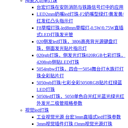
陶瓷大功率灯珠
台宏灯珠在安防消防与铁路信号灯中的应用
LED2mm奶嘴led灯珠-F2奶嘴型绿灯/黄发黄/
红发红凸头指示灯
F8草帽灯珠-led8mm草帽灯-0.5W/0.75W直插
式LED灯珠发光管
020侧发led灯珠，3806高亮背光源键盘灯
珠，侧面发光贴片指示灯
020rgb灯珠，侧发光灯珠020RGB七彩灯珠，
4208rgb侧贴LED灯珠
5054rgbw灯珠，四合一5054舞台灯水族灯灯
珠全彩贴片灯
5050rgb灯珠/七彩全彩5050RGB贴片红绿蓝
LED灯珠
5050led灯珠，5050单色白光红光蓝光绿光红
外发光二极管规格参数
视觉led灯珠
工业视觉光源 台宏3mm直插式led灯珠参数
3mm视觉插件灯珠 f3mm视觉光源灯珠