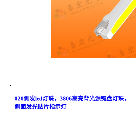
020侧发led灯珠，3806高亮背光源键盘灯珠，
侧面发光贴片指示灯