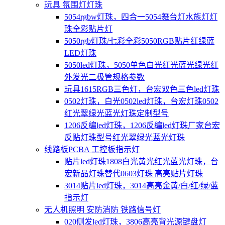
玩具 氛围灯灯珠
5054rgbw灯珠，四合一5054舞台灯水族灯灯
珠全彩贴片灯
5050rgb灯珠/七彩全彩5050RGB贴片红绿蓝
LED灯珠
5050led灯珠，5050单色白光红光蓝光绿光红
外发光二极管规格参数
玩具1615RGB三色灯，台宏双色三色led灯珠
0502灯珠，白光0502led灯珠，台宏灯珠0502
红光翠绿光蓝光灯珠定制型号
1206反编led灯珠，1206反编led灯珠厂家台宏
反贴灯珠型号红光翠绿光蓝光灯珠
线路板PCBA 工控板指示灯
贴片led灯珠1808白光黄光红光蓝光灯珠，台
宏新品灯珠替代0603灯珠 高亮贴片灯珠
3014贴片led灯珠，3014高亮金黄/白/红/绿/蓝
指示灯
无人机照明 安防消防 铁路信号灯
020侧发led灯珠，3806高亮背光源键盘灯