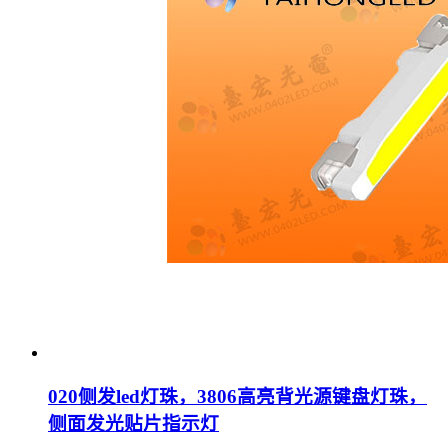
020侧发led灯珠，3806高亮背光源键盘灯珠，
侧面发光贴片指示灯