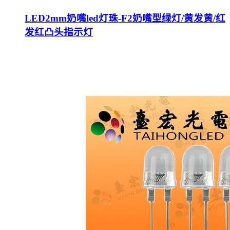
LED2mm奶嘴led灯珠-F2奶嘴型绿灯/黄发黄/红
发红凸头指示灯