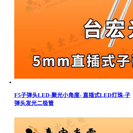
F5子弹头LED-聚光小角度- 直插式LED灯珠-子
弹头发光二极管