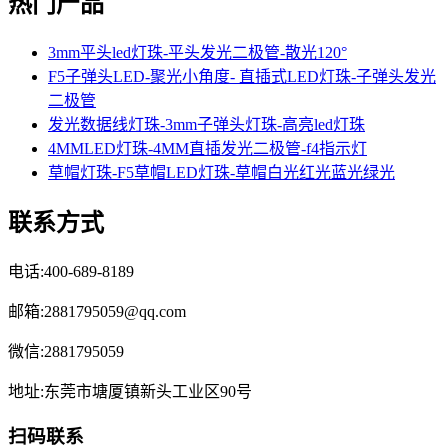
热门产品
3mm平头led灯珠-平头发光二极管-散光120°
F5子弹头LED-聚光小角度- 直插式LED灯珠-子弹头发光
二极管
发光数据线灯珠-3mm子弹头灯珠-高亮led灯珠
4MMLED灯珠-4MM直插发光二极管-f4指示灯
草帽灯珠-F5草帽LED灯珠-草帽白光红光蓝光绿光
联系方式
电话:400-689-8189
邮箱:2881795059@qq.com
微信:2881795059
地址:东莞市塘厦镇新头工业区90号
扫码联系