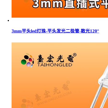
3mm平头led灯珠-平头发光二极管-散光120°