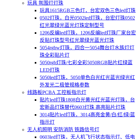
玩具 氛围灯灯珠
玩具1615RGB三色灯，台宏双色三色led灯珠
0502灯珠，白光0502led灯珠，台宏灯珠0502
红光翠绿光蓝光灯珠定制型号
1206反编led灯珠，1206反编led灯珠厂家台宏
反贴灯珠型号红光翠绿光蓝光灯珠
5054rgbw灯珠，四合一5054舞台灯水族灯灯
珠全彩贴片灯
5050rgb灯珠/七彩全彩5050RGB贴片红绿蓝
LED灯珠
5050led灯珠，5050单色白光红光蓝光绿光红
外发光二极管规格参数
线路板PCBA 工控板指示灯
贴片led灯珠1808白光黄光红光蓝光灯珠，台
宏新品灯珠替代0603灯珠 高亮贴片灯珠
3014贴片led灯珠，3014高亮金黄/白/红/绿/蓝
指示灯
无人机照明 安防消防 铁路信号灯
0603led灯珠，无人机飞行状态指示灯、低电