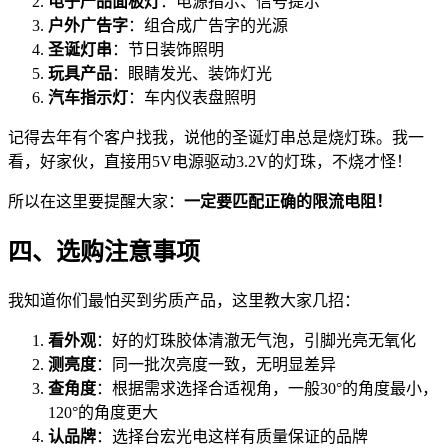
电子产品面板灯
：电源指示、信号提示
户外广告字
：组合成广告字的光源
圣诞灯串
：节日装饰照明
玩具产品
：眼睛发光、装饰灯光
汽车指示灯
：车内仪表盘照明
记得去年有个客户找我，说他的圣诞灯串总是烧灯珠。我一
看，好家伙，直接用5V电源驱动3.2V的灯珠，不烧才怪！
所以在这里要提醒大家：
一定要匹配正确的限流电阻！
四、选购注意事项
我知道你们最怕买到劣质产品，这里教大家几招：
看外观
：好的灯珠胶体清澈无气泡，引脚光亮无氧化
测亮度
：同一批次亮度一致，无明显差异
查角度
：根据需求选择合适视角，一般30°的角度最小，
120°的角度更大
认品牌
：选择台宏光电这样有质量保证的品牌