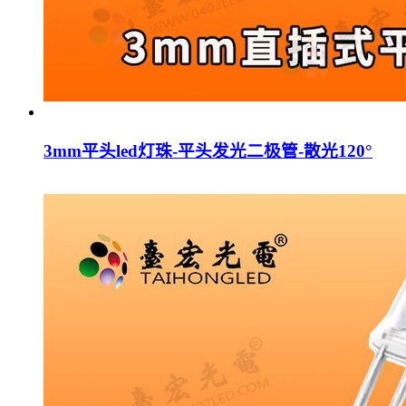
3mm平头led灯珠-平头发光二极管-散光120°