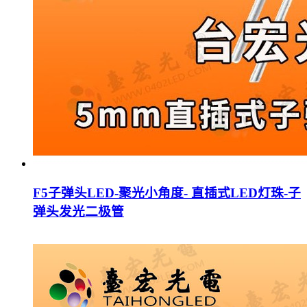
F5子弹头LED-聚光小角度- 直插式LED灯珠-子
弹头发光二极管