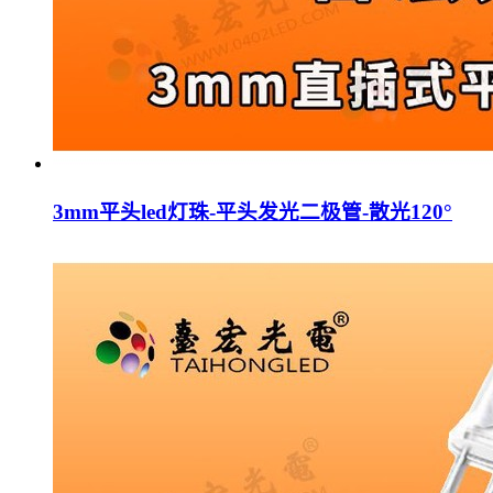
3mm平头led灯珠-平头发光二极管-散光120°