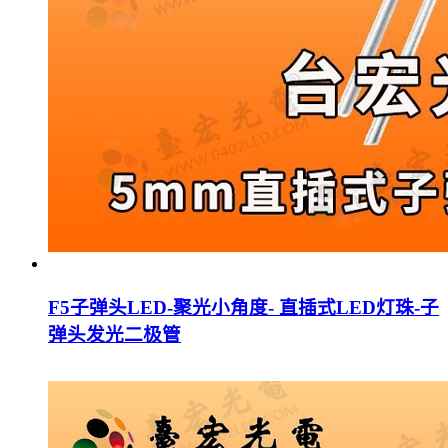
F5子弹头LED-聚光小角度- 直插式LED灯珠-子
弹头发光二极管