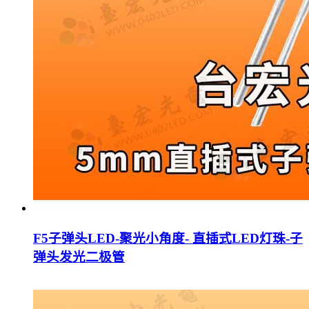
F5子弹头LED-聚光小角度- 直插式LED灯珠-子
弹头发光二极管