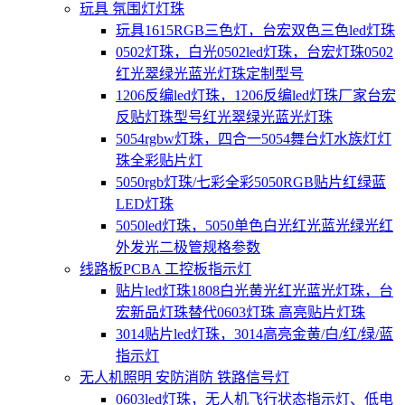
玩具 氛围灯灯珠
玩具1615RGB三色灯，台宏双色三色led灯珠
0502灯珠，白光0502led灯珠，台宏灯珠0502
红光翠绿光蓝光灯珠定制型号
1206反编led灯珠，1206反编led灯珠厂家台宏
反贴灯珠型号红光翠绿光蓝光灯珠
5054rgbw灯珠，四合一5054舞台灯水族灯灯
珠全彩贴片灯
5050rgb灯珠/七彩全彩5050RGB贴片红绿蓝
LED灯珠
5050led灯珠，5050单色白光红光蓝光绿光红
外发光二极管规格参数
线路板PCBA 工控板指示灯
贴片led灯珠1808白光黄光红光蓝光灯珠，台
宏新品灯珠替代0603灯珠 高亮贴片灯珠
3014贴片led灯珠，3014高亮金黄/白/红/绿/蓝
指示灯
无人机照明 安防消防 铁路信号灯
0603led灯珠，无人机飞行状态指示灯、低电