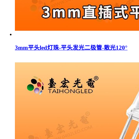
3mm平头led灯珠-平头发光二极管-散光120°