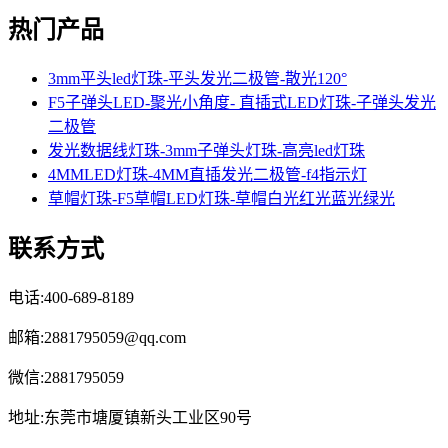
热门产品
3mm平头led灯珠-平头发光二极管-散光120°
F5子弹头LED-聚光小角度- 直插式LED灯珠-子弹头发光
二极管
发光数据线灯珠-3mm子弹头灯珠-高亮led灯珠
4MMLED灯珠-4MM直插发光二极管-f4指示灯
草帽灯珠-F5草帽LED灯珠-草帽白光红光蓝光绿光
联系方式
电话:400-689-8189
邮箱:2881795059@qq.com
微信:2881795059
地址:东莞市塘厦镇新头工业区90号