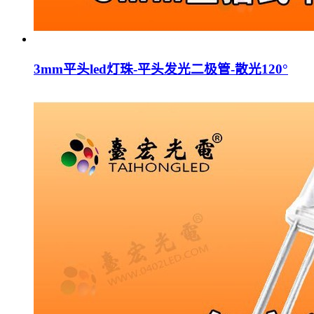
3mm平头led灯珠-平头发光二极管-散光120°