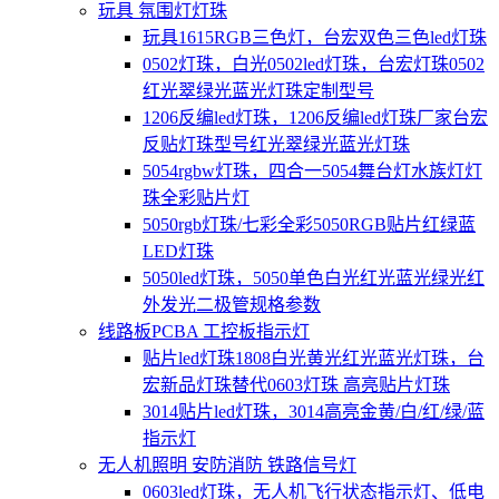
玩具 氛围灯灯珠
玩具1615RGB三色灯，台宏双色三色led灯珠
0502灯珠，白光0502led灯珠，台宏灯珠0502
红光翠绿光蓝光灯珠定制型号
1206反编led灯珠，1206反编led灯珠厂家台宏
反贴灯珠型号红光翠绿光蓝光灯珠
5054rgbw灯珠，四合一5054舞台灯水族灯灯
珠全彩贴片灯
5050rgb灯珠/七彩全彩5050RGB贴片红绿蓝
LED灯珠
5050led灯珠，5050单色白光红光蓝光绿光红
外发光二极管规格参数
线路板PCBA 工控板指示灯
贴片led灯珠1808白光黄光红光蓝光灯珠，台
宏新品灯珠替代0603灯珠 高亮贴片灯珠
3014贴片led灯珠，3014高亮金黄/白/红/绿/蓝
指示灯
无人机照明 安防消防 铁路信号灯
0603led灯珠，无人机飞行状态指示灯、低电