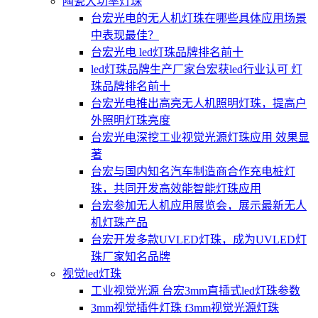
陶瓷大功率灯珠
台宏光电的无人机灯珠在哪些具体应用场景
中表现最佳？
台宏光电 led灯珠品牌排名前十
led灯珠品牌生产厂家台宏获led行业认可 灯
珠品牌排名前十
台宏光电推出高亮无人机照明灯珠，提高户
外照明灯珠亮度
台宏光电深挖工业视觉光源灯珠应用 效果显
著
台宏与国内知名汽车制造商合作充电桩灯
珠，共同开发高效能智能灯珠应用
台宏参加无人机应用展览会，展示最新无人
机灯珠产品
台宏开发多款UVLED灯珠，成为UVLED灯
珠厂家知名品牌
视觉led灯珠
工业视觉光源 台宏3mm直插式led灯珠参数
3mm视觉插件灯珠 f3mm视觉光源灯珠