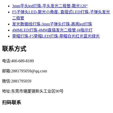
3mm平头led灯珠-平头发光二极管-散光120°
F5子弹头LED-聚光小角度- 直插式LED灯珠-子弹头发光
二极管
发光数据线灯珠-3mm子弹头灯珠-高亮led灯珠
4MMLED灯珠-4MM直插发光二极管-f4指示灯
草帽灯珠-F5草帽LED灯珠-草帽白光红光蓝光绿光
联系方式
电话:400-689-8189
邮箱:2881795059@qq.com
微信:2881795059
地址:东莞市塘厦镇新头工业区90号
扫码联系