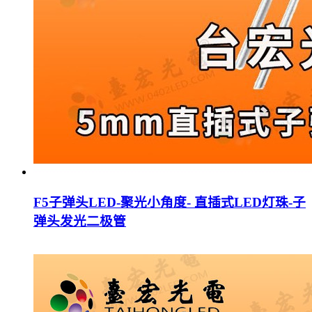
F5子弹头LED-聚光小角度- 直插式LED灯珠-子
弹头发光二极管