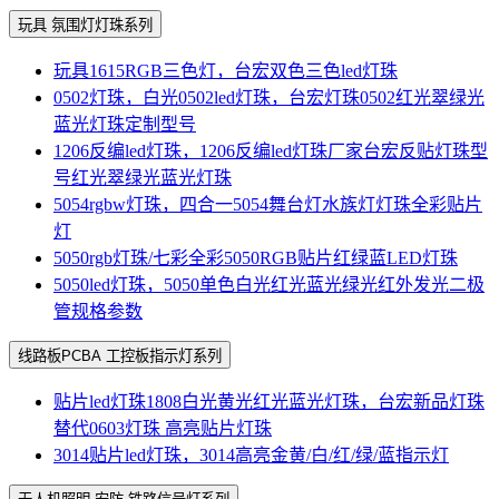
玩具 氛围灯灯珠系列
玩具1615RGB三色灯，台宏双色三色led灯珠
0502灯珠，白光0502led灯珠，台宏灯珠0502红光翠绿光
蓝光灯珠定制型号
1206反编led灯珠，1206反编led灯珠厂家台宏反贴灯珠型
号红光翠绿光蓝光灯珠
5054rgbw灯珠，四合一5054舞台灯水族灯灯珠全彩贴片
灯
5050rgb灯珠/七彩全彩5050RGB贴片红绿蓝LED灯珠
5050led灯珠，5050单色白光红光蓝光绿光红外发光二极
管规格参数
线路板PCBA 工控板指示灯系列
贴片led灯珠1808白光黄光红光蓝光灯珠，台宏新品灯珠
替代0603灯珠 高亮贴片灯珠
3014贴片led灯珠，3014高亮金黄/白/红/绿/蓝指示灯