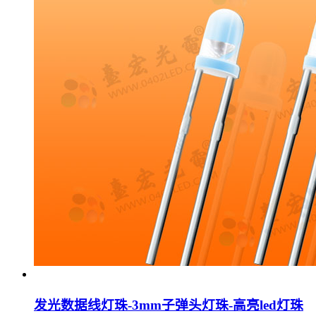
发光数据线灯珠-3mm子弹头灯珠-高亮led灯珠