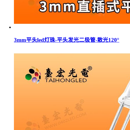
3mm平头led灯珠-平头发光二极管-散光120°