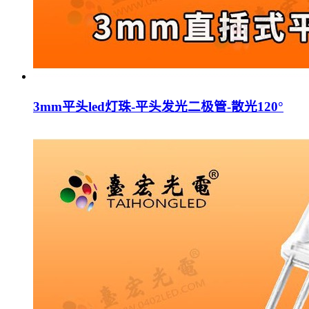
3mm平头led灯珠-平头发光二极管-散光120°