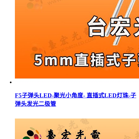
F5子弹头LED-聚光小角度- 直插式LED灯珠-子
弹头发光二极管