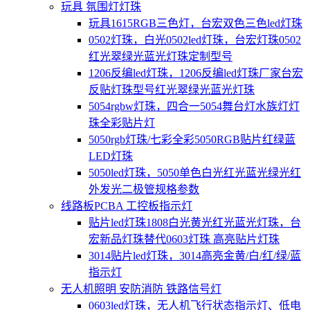
玩具 氛围灯灯珠
玩具1615RGB三色灯，台宏双色三色led灯珠
0502灯珠，白光0502led灯珠，台宏灯珠0502
红光翠绿光蓝光灯珠定制型号
1206反编led灯珠，1206反编led灯珠厂家台宏
反贴灯珠型号红光翠绿光蓝光灯珠
5054rgbw灯珠，四合一5054舞台灯水族灯灯
珠全彩贴片灯
5050rgb灯珠/七彩全彩5050RGB贴片红绿蓝
LED灯珠
5050led灯珠，5050单色白光红光蓝光绿光红
外发光二极管规格参数
线路板PCBA 工控板指示灯
贴片led灯珠1808白光黄光红光蓝光灯珠，台
宏新品灯珠替代0603灯珠 高亮贴片灯珠
3014贴片led灯珠，3014高亮金黄/白/红/绿/蓝
指示灯
无人机照明 安防消防 铁路信号灯
0603led灯珠，无人机飞行状态指示灯、低电