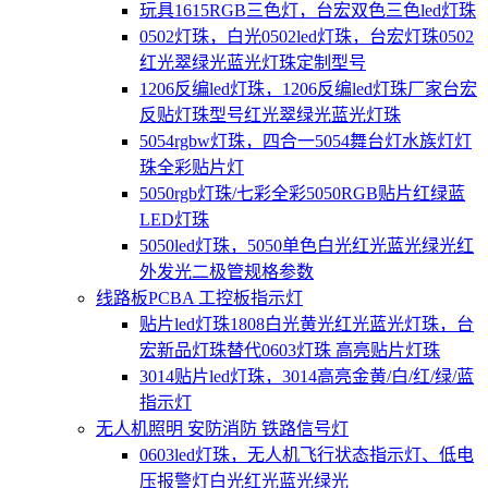
玩具1615RGB三色灯，台宏双色三色led灯珠
0502灯珠，白光0502led灯珠，台宏灯珠0502
红光翠绿光蓝光灯珠定制型号
1206反编led灯珠，1206反编led灯珠厂家台宏
反贴灯珠型号红光翠绿光蓝光灯珠
5054rgbw灯珠，四合一5054舞台灯水族灯灯
珠全彩贴片灯
5050rgb灯珠/七彩全彩5050RGB贴片红绿蓝
LED灯珠
5050led灯珠，5050单色白光红光蓝光绿光红
外发光二极管规格参数
线路板PCBA 工控板指示灯
贴片led灯珠1808白光黄光红光蓝光灯珠，台
宏新品灯珠替代0603灯珠 高亮贴片灯珠
3014贴片led灯珠，3014高亮金黄/白/红/绿/蓝
指示灯
无人机照明 安防消防 铁路信号灯
0603led灯珠，无人机飞行状态指示灯、低电
压报警灯白光红光蓝光绿光