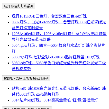
玩具 氛围灯灯珠系列
玩具1615RGB三色灯，台宏双色三色led灯珠
0502灯珠，白光0502led灯珠，台宏灯珠0502红光翠绿光
蓝光灯珠定制型号
1206反编led灯珠，1206反编led灯珠厂家台宏反贴灯珠型
号红光翠绿光蓝光灯珠
5054rgbw灯珠，四合一5054舞台灯水族灯灯珠全彩贴片
灯
5050rgb灯珠/七彩全彩5050RGB贴片红绿蓝LED灯珠
5050led灯珠，5050单色白光红光蓝光绿光红外发光二极
管规格参数
线路板PCBA 工控板指示灯系列
贴片led灯珠1808白光黄光红光蓝光灯珠，台宏新品灯珠
替代0603灯珠 高亮贴片灯珠
3014贴片led灯珠，3014高亮金黄/白/红/绿/蓝指示灯