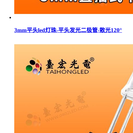
3mm平头led灯珠-平头发光二极管-散光120°