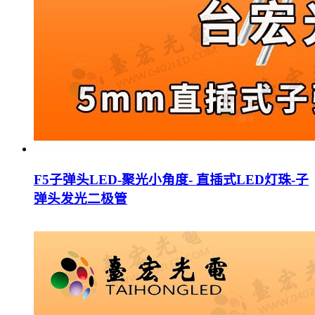
F5子弹头LED-聚光小角度- 直插式LED灯珠-子
弹头发光二极管