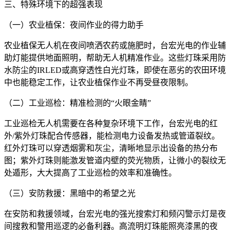
三、特殊环境下的超强表现
（一）农业植保：夜间作业的得力助手
农业植保无人机在夜间喷洒农药或施肥时，台宏光电的作业辅
助灯能提供地面照明，帮助无人机精准作业。这些灯珠采用防
水防尘的IRLED或高穿透性白光灯珠，即使在恶劣的农田环境
中也能稳定工作，让农业植保作业不再受昼夜限制。
（二）工业巡检：精准检测的“火眼金睛”
工业巡检无人机需要在各种复杂环境下工作，台宏光电的红
外/紫外灯珠配合传感器，能检测电力设备发热或管道裂纹。
红外灯珠可以穿透烟雾和灰尘，清晰地显示出设备的热分布
图；紫外灯珠则能激发管道内壁的荧光物质，让微小的裂纹无
处遁形，大大提高了工业巡检的效率和准确性。
（三）安防救援：黑暗中的希望之光
在安防和救援领域，台宏光电的强光搜索灯和频闪警示灯是夜
间搜救和警用巡逻的必备利器。高流明灯珠能照亮漆黑的夜