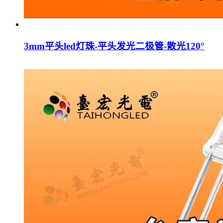
3mm平头led灯珠-平头发光二极管-散光120°