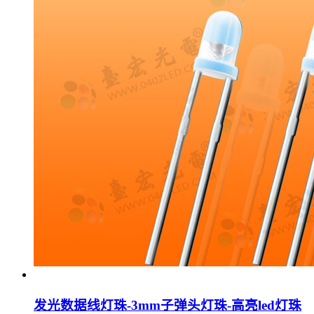
发光数据线灯珠-3mm子弹头灯珠-高亮led灯珠