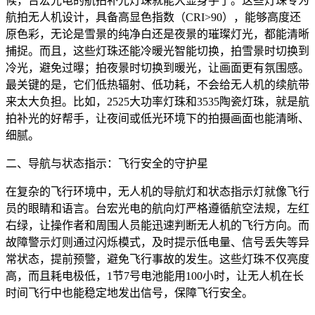
候，台宏光电的航拍补光灯珠就能大显身手了。这些灯珠专为
航拍无人机设计，具备高显色指数（CRI>90），能够高度还
原色彩，无论是雪景的纯净白还是夜景的璀璨灯光，都能清晰
捕捉。而且，这些灯珠还能冷暖光智能切换，拍雪景时切换到
冷光，避免过曝；拍夜景时切换到暖光，让画面更有氛围感。
最关键的是，它们低热辐射、低功耗，不会给无人机的续航带
来太大负担。比如，2525大功率灯珠和3535陶瓷灯珠，就是航
拍补光的好帮手，让夜间或低光环境下的拍摄画面也能清晰、
细腻。
二、导航与状态指示：飞行安全的守护星
在复杂的飞行环境中，无人机的导航灯和状态指示灯就像飞行
员的眼睛和语言。台宏光电的航向灯严格遵循航空法规，左红
右绿，让操作者和周围人员能迅速判断无人机的飞行方向。而
故障警示灯则通过闪烁模式，及时提示低电量、信号丢失等异
常状态，提前预警，避免飞行事故的发生。这些灯珠不仅亮度
高，而且耗电极低，1节7号电池能用100小时，让无人机在长
时间飞行中也能稳定地发出信号，保障飞行安全。