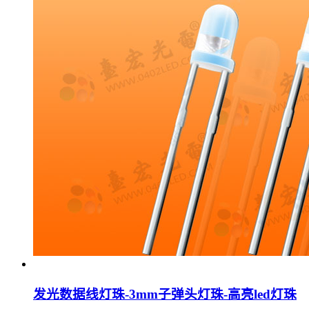
发光数据线灯珠-3mm子弹头灯珠-高亮led灯珠