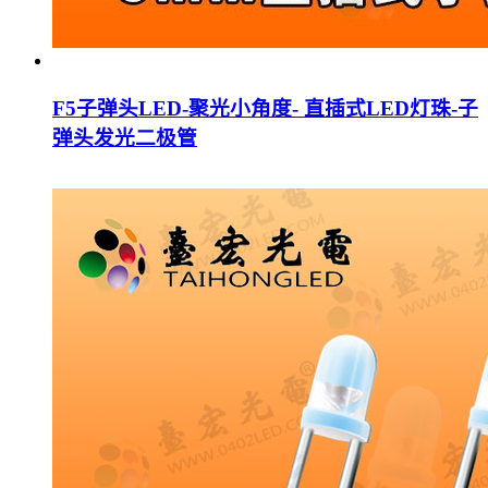
F5子弹头LED-聚光小角度- 直插式LED灯珠-子
弹头发光二极管