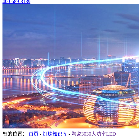
400-689-8189
您的位置：
首页
-
灯珠知识库
-
陶瓷3030大功率LED