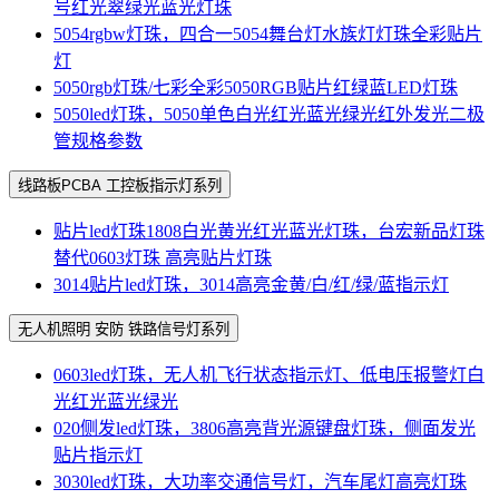
号红光翠绿光蓝光灯珠
5054rgbw灯珠，四合一5054舞台灯水族灯灯珠全彩贴片
灯
5050rgb灯珠/七彩全彩5050RGB贴片红绿蓝LED灯珠
5050led灯珠，5050单色白光红光蓝光绿光红外发光二极
管规格参数
线路板PCBA 工控板指示灯系列
贴片led灯珠1808白光黄光红光蓝光灯珠，台宏新品灯珠
替代0603灯珠 高亮贴片灯珠
3014贴片led灯珠，3014高亮金黄/白/红/绿/蓝指示灯
无人机照明 安防 铁路信号灯系列
0603led灯珠，无人机飞行状态指示灯、低电压报警灯白
光红光蓝光绿光
020侧发led灯珠，3806高亮背光源键盘灯珠，侧面发光
贴片指示灯
3030led灯珠，大功率交通信号灯，汽车尾灯高亮灯珠