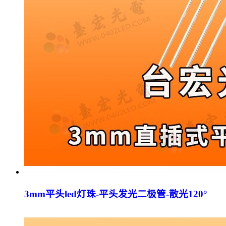
3mm平头led灯珠-平头发光二极管-散光120°