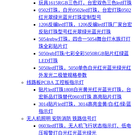
玩具1615RGB三色灯，台宏双色三色led灯珠
0502灯珠，白光0502led灯珠，台宏灯珠0502
红光翠绿光蓝光灯珠定制型号
1206反编led灯珠，1206反编led灯珠厂家台宏
反贴灯珠型号红光翠绿光蓝光灯珠
5054rgbw灯珠，四合一5054舞台灯水族灯灯
珠全彩贴片灯
5050rgb灯珠/七彩全彩5050RGB贴片红绿蓝
LED灯珠
5050led灯珠，5050单色白光红光蓝光绿光红
外发光二极管规格参数
线路板PCBA 工控板指示灯
贴片led灯珠1808白光黄光红光蓝光灯珠，台
宏新品灯珠替代0603灯珠 高亮贴片灯珠
3014贴片led灯珠，3014高亮金黄/白/红/绿/蓝
指示灯
无人机照明 安防消防 铁路信号灯
0603led灯珠，无人机飞行状态指示灯、低电
压报警灯白光红光蓝光绿光