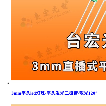
3mm平头led灯珠-平头发光二极管-散光120°