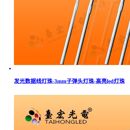
发光数据线灯珠-3mm子弹头灯珠-高亮led灯珠