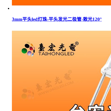
3mm平头led灯珠-平头发光二极管-散光120°