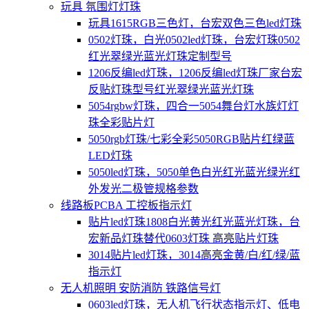
玩具 氛围灯灯珠
玩具1615RGB三色灯，台宏双色三色led灯珠
0502灯珠，白光0502led灯珠，台宏灯珠0502
红光翠绿光蓝光灯珠定制型号
1206反编led灯珠，1206反编led灯珠厂家台宏
反贴灯珠型号红光翠绿光蓝光灯珠
5054rgbw灯珠，四合一5054舞台灯水族灯灯
珠全彩贴片灯
5050rgb灯珠/七彩全彩5050RGB贴片红绿蓝
LED灯珠
5050led灯珠，5050单色白光红光蓝光绿光红
外发光二极管规格参数
线路板PCBA 工控板指示灯
贴片led灯珠1808白光黄光红光蓝光灯珠，台
宏新品灯珠替代0603灯珠 高亮贴片灯珠
3014贴片led灯珠，3014高亮金黄/白/红/绿/蓝
指示灯
无人机照明 安防消防 铁路信号灯
0603led灯珠，无人机飞行状态指示灯、低电