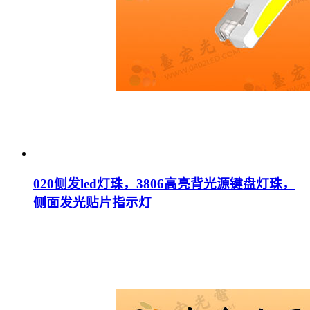
020侧发led灯珠，3806高亮背光源键盘灯珠，
侧面发光贴片指示灯