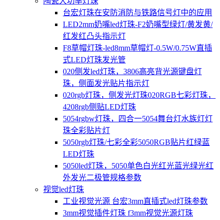
陶瓷大功率灯珠
台宏灯珠在安防消防与铁路信号灯中的应用
LED2mm奶嘴led灯珠-F2奶嘴型绿灯/黄发黄/
红发红凸头指示灯
F8草帽灯珠-led8mm草帽灯-0.5W/0.75W直插
式LED灯珠发光管
020侧发led灯珠，3806高亮背光源键盘灯
珠，侧面发光贴片指示灯
020rgb灯珠，侧发光灯珠020RGB七彩灯珠，
4208rgb侧贴LED灯珠
5054rgbw灯珠，四合一5054舞台灯水族灯灯
珠全彩贴片灯
5050rgb灯珠/七彩全彩5050RGB贴片红绿蓝
LED灯珠
5050led灯珠，5050单色白光红光蓝光绿光红
外发光二极管规格参数
视觉led灯珠
工业视觉光源 台宏3mm直插式led灯珠参数
3mm视觉插件灯珠 f3mm视觉光源灯珠