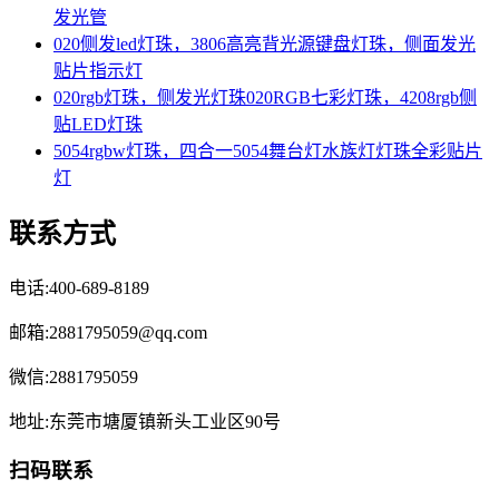
发光管
020侧发led灯珠，3806高亮背光源键盘灯珠，侧面发光
贴片指示灯
020rgb灯珠，侧发光灯珠020RGB七彩灯珠，4208rgb侧
贴LED灯珠
5054rgbw灯珠，四合一5054舞台灯水族灯灯珠全彩贴片
灯
联系方式
电话:400-689-8189
邮箱:2881795059@qq.com
微信:2881795059
地址:东莞市塘厦镇新头工业区90号
扫码联系