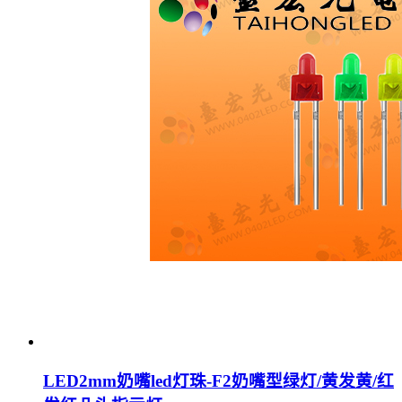
LED2mm奶嘴led灯珠-F2奶嘴型绿灯/黄发黄/红