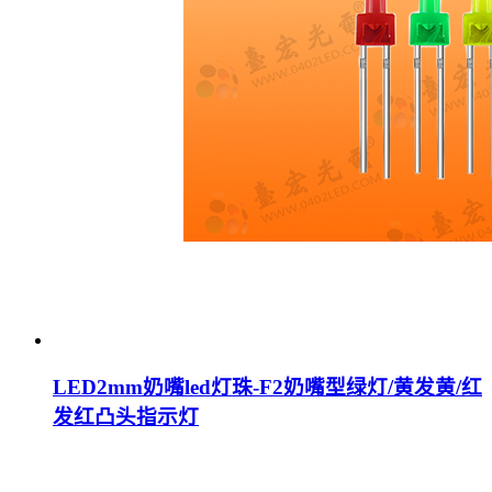
LED2mm奶嘴led灯珠-F2奶嘴型绿灯/黄发黄/红
发红凸头指示灯