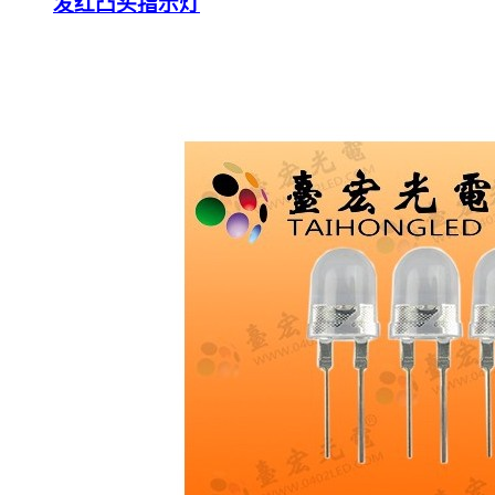
发红凸头指示灯