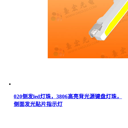
020侧发led灯珠，3806高亮背光源键盘灯珠，
侧面发光贴片指示灯