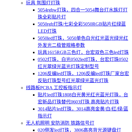
玩具 氛围灯灯珠
5054rgbw灯珠，四合一5054舞台灯水族灯灯
珠全彩贴片灯
5050rgb灯珠/七彩全彩5050RGB贴片红绿蓝
LED灯珠
5050led灯珠，5050单色白光红光蓝光绿光红
外发光二极管规格参数
玩具1615RGB三色灯，台宏双色三色led灯珠
0502灯珠，白光0502led灯珠，台宏灯珠0502
红光翠绿光蓝光灯珠定制型号
1206反编led灯珠，1206反编led灯珠厂家台宏
反贴灯珠型号红光翠绿光蓝光灯珠
线路板PCBA 工控板指示灯
贴片led灯珠1808白光黄光红光蓝光灯珠，台
宏新品灯珠替代0603灯珠 高亮贴片灯珠
3014贴片led灯珠，3014高亮金黄/白/红/绿/蓝
指示灯
无人机照明 安防消防 铁路信号灯
020侧发led灯珠，3806高亮背光源键盘灯